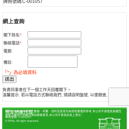
牌照號碼
C-001057
網上查詢
閣下姓名
*
:
聯絡電話
*
:
電郵:
備註:
「*」為必填資料
送出
負責同事會在下一個工作天回覆閣下。
溫馨提示: 若以電話方式聯絡我們, 煩請說明盤號, 以便跟進, 謝謝。
聲明：本網站所提供之數據、呎數、資料及意見均未經核實僅供參考,本公司不保證其真確性,
恆業地產代理
參考人應自行判斷及尋找專業意見,本公司不會就此負上責任。
牌照號碼: C-001057
© PPAL All right reserved.