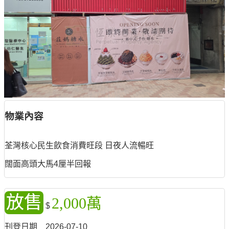
物業內容
荃灣核心民生飲食消費旺段 日夜人流暢旺
闊面高頭大馬4厘半回報
放售
2,000萬
$
刊登日期
2026-07-10