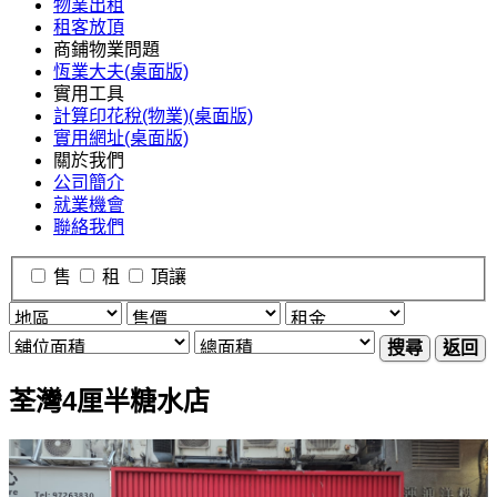
物業出租
租客放頂
商鋪物業問題
恆業大夫(桌面版)
實用工具
計算印花稅(物業)(桌面版)
實用網址(桌面版)
關於我們
公司簡介
就業機會
聯絡我們
售
租
頂讓
搜尋
返回
荃灣4厘半糖水店