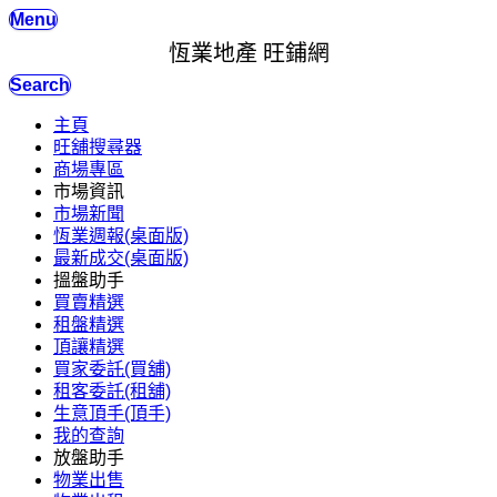
Menu
恆業地產 旺鋪網
Search
主頁
旺舖搜尋器
商場專區
市場資訊
市場新聞
恆業週報(桌面版)
最新成交(桌面版)
搵盤助手
買賣精選
租盤精選
頂讓精選
買家委託(買舖)
租客委託(租舖)
生意頂手(頂手)
我的查詢
放盤助手
物業出售