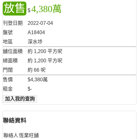
放售
4,380萬
$
刊登日期
2022-07-04
盤號
A18404
地區
深水埗
舖位面積
約 1,200 平方呎
總面積
約 1,200 平方呎
門闊
約 66 呎
售價
$4,380萬
租金
$-
加入我的查詢
聯絡資料
聯絡人
恆業旺舖