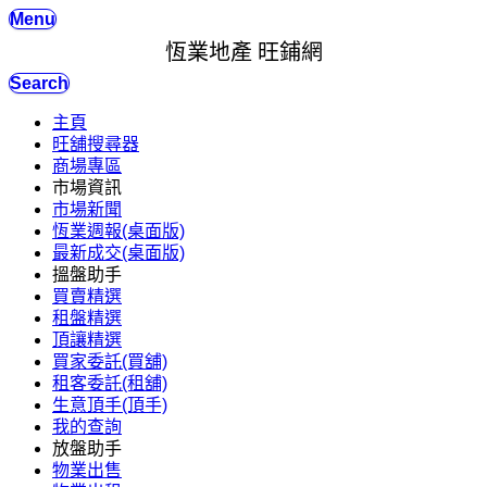
Menu
恆業地產 旺鋪網
Search
主頁
旺舖搜尋器
商場專區
市場資訊
市場新聞
恆業週報(桌面版)
最新成交(桌面版)
搵盤助手
買賣精選
租盤精選
頂讓精選
買家委託(買舖)
租客委託(租舖)
生意頂手(頂手)
我的查詢
放盤助手
物業出售