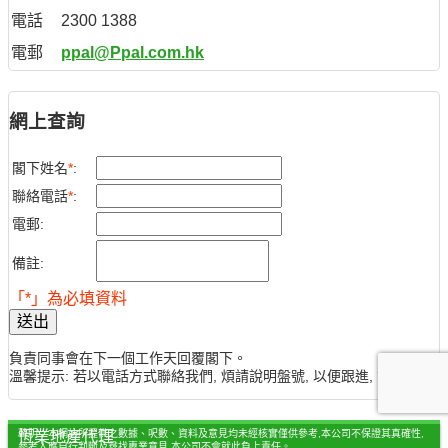
電話
2300 1388
電郵
ppal@Ppal.com.hk
網上查詢
閣下姓名
*
:
聯絡電話
*
:
電郵:
備註:
「*」為必填資料
送出
負責同事會在下一個工作天回覆閣下。
溫馨提示: 若以電話方式聯絡我們, 煩請說明盤號, 以便跟進, 謝謝。
聲明：本網站所提供之數據、呎數、資料及意見均未經核實僅供參考,本公司不保證其真確性,
恆業地產代理
參考人應自行判斷及尋找專業意見,本公司不會就此負上責任。