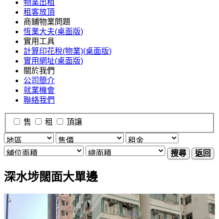
物業出租
租客放頂
商鋪物業問題
恆業大夫(桌面版)
實用工具
計算印花稅(物業)(桌面版)
實用網址(桌面版)
關於我們
公司簡介
就業機會
聯絡我們
售
租
頂讓
搜尋
返回
深水埗闊面大單邊