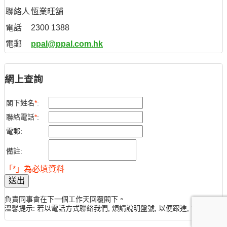
聯絡人
恆業旺舖
電話
2300 1388
電郵
ppal@ppal.com.hk
網上查詢
閣下姓名
*
:
聯絡電話
*
:
電郵:
備註:
「*」為必填資料
送出
負責同事會在下一個工作天回覆閣下。
溫馨提示: 若以電話方式聯絡我們, 煩請說明盤號, 以便跟進, 謝謝。