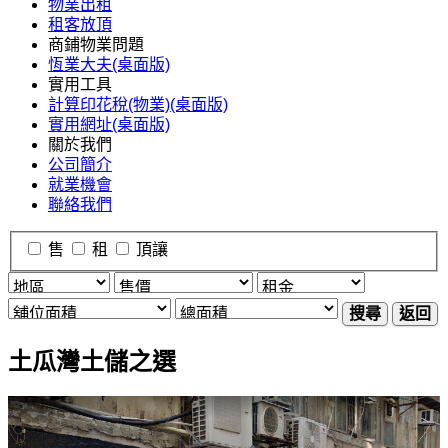
物業出租
租客放頂
商鋪物業問題
恆業大夫(桌面版)
實用工具
計算印花稅(物業)(桌面版)
實用網址(桌面版)
關於我們
公司簡介
就業機會
聯絡我們
售
租
頂讓
搜尋
返回
土瓜灣土儲之選