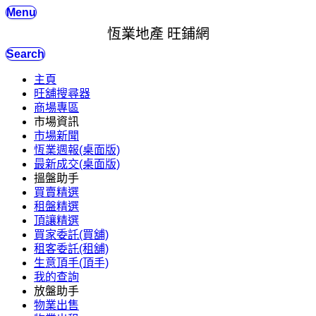
Menu
恆業地產 旺鋪網
Search
主頁
旺舖搜尋器
商場專區
市場資訊
市場新聞
恆業週報(桌面版)
最新成交(桌面版)
搵盤助手
買賣精選
租盤精選
頂讓精選
買家委託(買舖)
租客委託(租舖)
生意頂手(頂手)
我的查詢
放盤助手
物業出售