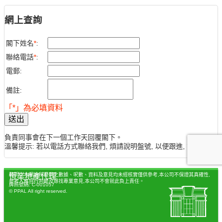
網上查詢
閣下姓名
*
:
聯絡電話
*
:
電郵:
備註:
「*」為必填資料
送出
負責同事會在下一個工作天回覆閣下。
溫馨提示: 若以電話方式聯絡我們, 煩請說明盤號, 以便跟進, 謝謝。
聲明：本網站所提供之數據、呎數、資料及意見均未經核實僅供參考,本公司不保證其真確性,
恆業地產代理
參考人應自行判斷及尋找專業意見,本公司不會就此負上責任。
牌照號碼: C-001057
© PPAL All right reserved.