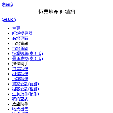
Menu
恆業地產 旺鋪網
Search
主頁
旺舖搜尋器
商場專區
市場資訊
市場新聞
恆業週報(桌面版)
最新成交(桌面版)
搵盤助手
買賣精選
租盤精選
頂讓精選
買家委託(買舖)
租客委託(租舖)
生意頂手(頂手)
我的查詢
放盤助手
物業出售