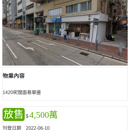
物業內容
1420呎闊面巷單邊
放售
4,500萬
$
刊登日期
2022-06-10