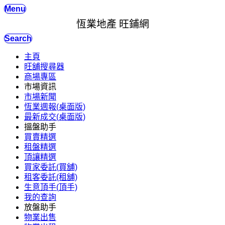
Menu
恆業地產 旺鋪網
Search
主頁
旺舖搜尋器
商場專區
市場資訊
市場新聞
恆業週報(桌面版)
最新成交(桌面版)
搵盤助手
買賣精選
租盤精選
頂讓精選
買家委託(買舖)
租客委託(租舖)
生意頂手(頂手)
我的查詢
放盤助手
物業出售