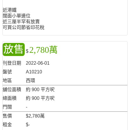
近港鐵
闊面小單邊位
近三厘半罕有放賣
可買公司節省印花稅
放售
2,780萬
$
刊登日期
2022-06-01
盤號
A10210
地區
西環
舖位面積
約 900 平方呎
總面積
約 900 平方呎
門闊
-
售價
$2,780萬
租金
$-