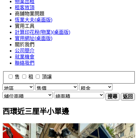
物業出租
租客放頂
商鋪物業問題
恆業大夫(桌面版)
實用工具
計算印花稅(物業)(桌面版)
實用網址(桌面版)
關於我們
公司簡介
就業機會
聯絡我們
售
租
頂讓
搜尋
返回
西環近三厘半小單邊