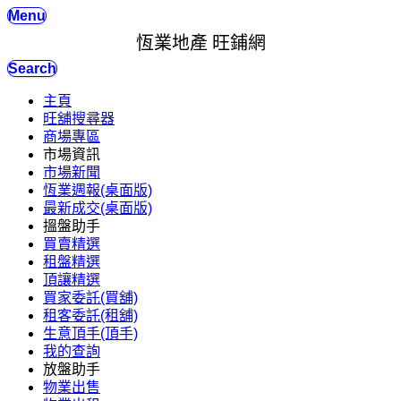
Menu
恆業地產 旺鋪網
Search
主頁
旺舖搜尋器
商場專區
市場資訊
市場新聞
恆業週報(桌面版)
最新成交(桌面版)
搵盤助手
買賣精選
租盤精選
頂讓精選
買家委託(買舖)
租客委託(租舖)
生意頂手(頂手)
我的查詢
放盤助手
物業出售