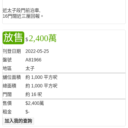
近太子段門前泊車,
16門闊近三厘回報。
放售
2,400萬
$
刊登日期
2022-05-25
盤號
A81966
地區
太子
舖位面積
約 1,000 平方呎
總面積
約 1,000 平方呎
門闊
約 16 呎
售價
$2,400萬
租金
$-
加入我的查詢