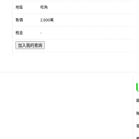
地區
旺角
售價
2,600萬
租金
-
加入我的查詢
電