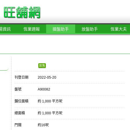
場資訊
恆業週報
搵盤助手
放盤助手
恆業大夫
放售
刊登日期
2022-05-20
盤號
A90082
舖位面積
約 1,000 平方呎
總面積
約 1,000 平方呎
門闊
約16呎