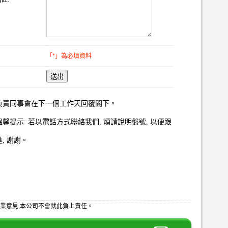
註:
「*」為必填資料
送出
負責同事會在下一個工作天回覆閣下。
溫馨提示: 若以電話方式聯絡我們, 煩請說明盤號, 以便跟
進, 謝謝。
業意見,本公司不會就此負上責任。