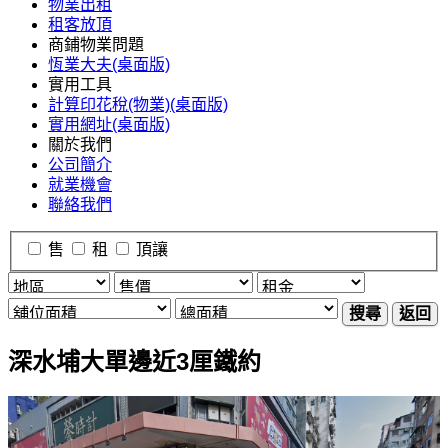
物業出租
租客放頂
商鋪物業問題
恆業大夫(桌面版)
實用工具
計算印花稅(物業)(桌面版)
實用網址(桌面版)
關於我們
公司簡介
就業機會
聯絡我們
售
租
頂讓
搜尋
返回
深水埔大單邊近3厘鐵約