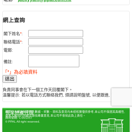
網上查詢
閣下姓名
*
:
聯絡電話
*
:
電郵:
備註:
「*」為必填資料
送出
負責同事會在下一個工作天回覆閣下。
溫馨提示: 若以電話方式聯絡我們, 煩請說明盤號, 以便跟進, 謝謝。
聲明：本網站所提供之數據、呎數、資料及意見均未經核實僅供參考,本公司不保證其真確性,
恆業地產代理
參考人應自行判斷及尋找專業意見,本公司不會就此負上責任。
牌照號碼: C-001057
© PPAL All right reserved.