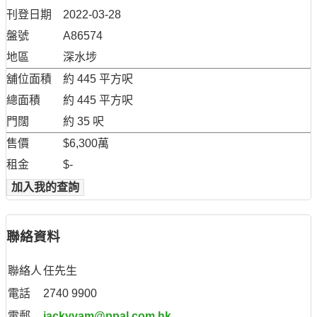
刊登日期
2022-03-28
盤號
A86574
地區
深水埗
舖位面積
約 445 平方呎
總面積
約 445 平方呎
門闊
約 35 呎
售價
$6,300萬
租金
$-
加入我的查詢
聯絡資料
聯絡人
任先生
電話
2740 9900
電郵
jackyyam@ppal.com.hk