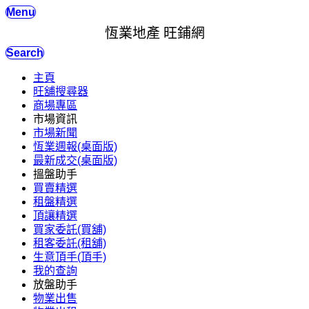
Menu
恆業地產 旺鋪網
Search
主頁
旺舖搜尋器
商場專區
市場資訊
市場新聞
恆業週報(桌面版)
最新成交(桌面版)
搵盤助手
買賣精選
租盤精選
頂讓精選
買家委託(買舖)
租客委託(租舖)
生意頂手(頂手)
我的查詢
放盤助手
物業出售