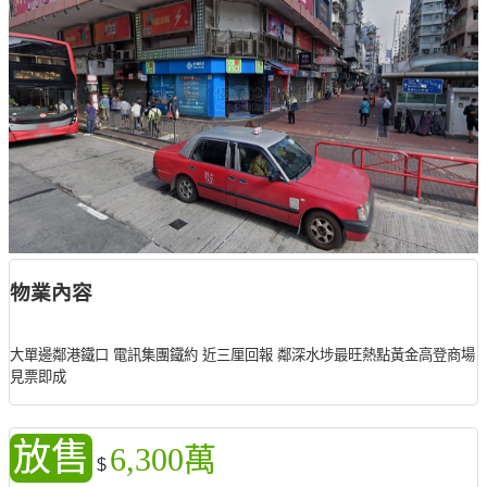
物業內容
大單邊鄰港鐵口 電訊集團鐵約 近三厘回報 鄰深水埗最旺熱點黃金高登商場
見票即成
放售
6,300萬
$