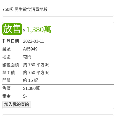
750呎 民生飲食消費地段
放售
1,380萬
$
刊登日期
2022-03-11
盤號
A65949
地區
屯門
舖位面積
約 750 平方呎
總面積
約 750 平方呎
門闊
約 15 呎
售價
$1,380萬
租金
$-
加入我的查詢