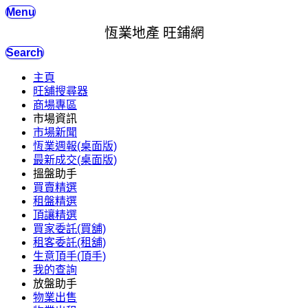
Menu
恆業地產 旺鋪網
Search
主頁
旺舖搜尋器
商場專區
市場資訊
市場新聞
恆業週報(桌面版)
最新成交(桌面版)
搵盤助手
買賣精選
租盤精選
頂讓精選
買家委託(買舖)
租客委託(租舖)
生意頂手(頂手)
我的查詢
放盤助手
物業出售