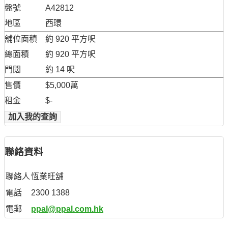
盤號
A42812
地區
西環
舖位面積
約 920 平方呎
總面積
約 920 平方呎
門闊
約 14 呎
售價
$5,000萬
租金
$-
加入我的查詢
聯絡資料
聯絡人
恆業旺舖
電話
2300 1388
電郵
ppal@ppal.com.hk