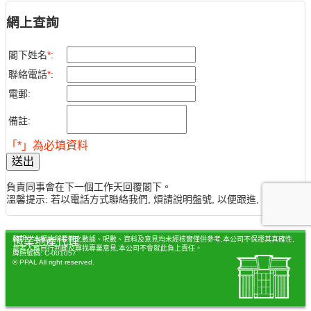
網上查詢
閣下姓名
*
:
聯絡電話
*
:
電郵:
備註:
「*」為必填資料
送出
負責同事會在下一個工作天回覆閣下。
溫馨提示: 若以電話方式聯絡我們, 煩請說明盤號, 以便跟進, 謝謝。
聲明：本網站所提供之數據、呎數、資料及意見均未經核實僅供參考,本公司不保證其真確性,
恆業地產代理
參考人應自行判斷及尋找專業意見,本公司不會就此負上責任。
牌照號碼: C-001057
© PPAL All right reserved.