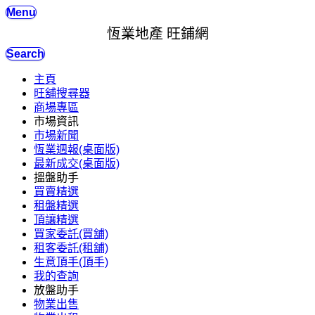
Menu
恆業地產 旺鋪網
Search
主頁
旺舖搜尋器
商場專區
市場資訊
市場新聞
恆業週報(桌面版)
最新成交(桌面版)
搵盤助手
買賣精選
租盤精選
頂讓精選
買家委託(買舖)
租客委託(租舖)
生意頂手(頂手)
我的查詢
放盤助手
物業出售