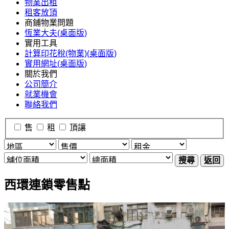
物業出租
租客放頂
商鋪物業問題
恆業大夫(桌面版)
實用工具
計算印花稅(物業)(桌面版)
實用網址(桌面版)
關於我們
公司簡介
就業機會
聯絡我們
售
租
頂讓
搜尋
返回
西環連鎖零售點