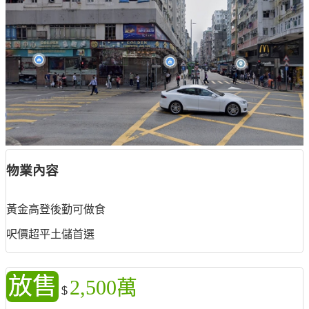
物業內容
黃金高登後勤可做食
呎價超平土儲首選
放售
2,500萬
$