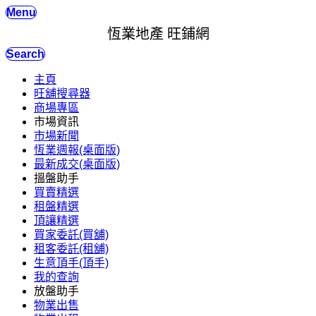
Menu
恆業地產 旺鋪網
Search
主頁
旺舖搜尋器
商場專區
市場資訊
市場新聞
恆業週報(桌面版)
最新成交(桌面版)
搵盤助手
買賣精選
租盤精選
頂讓精選
買家委託(買舖)
租客委託(租舖)
生意頂手(頂手)
我的查詢
放盤助手
物業出售