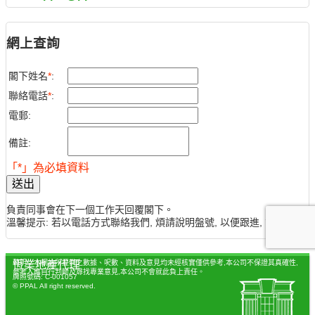
網上查詢
閣下姓名
*
:
聯絡電話
*
:
電郵:
備註:
「*」為必填資料
送出
負責同事會在下一個工作天回覆閣下。
溫馨提示: 若以電話方式聯絡我們, 煩請說明盤號, 以便跟進, 謝謝。
聲明：本網站所提供之數據、呎數、資料及意見均未經核實僅供參考,本公司不保證其真確性,
恆業地產代理
參考人應自行判斷及尋找專業意見,本公司不會就此負上責任。
牌照號碼: C-001057
© PPAL All right reserved.