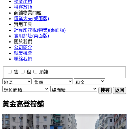
物業出租
租客放頂
商鋪物業問題
恆業大夫(桌面版)
實用工具
計算印花稅(物業)(桌面版)
實用網址(桌面版)
關於我們
公司簡介
就業機會
聯絡我們
售
租
頂讓
搜尋
返回
黃金高登筍舖