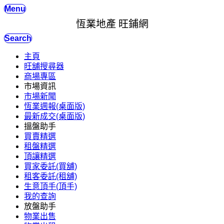
Menu
恆業地產 旺鋪網
Search
主頁
旺舖搜尋器
商場專區
市場資訊
市場新聞
恆業週報(桌面版)
最新成交(桌面版)
搵盤助手
買賣精選
租盤精選
頂讓精選
買家委託(買舖)
租客委託(租舖)
生意頂手(頂手)
我的查詢
放盤助手
物業出售