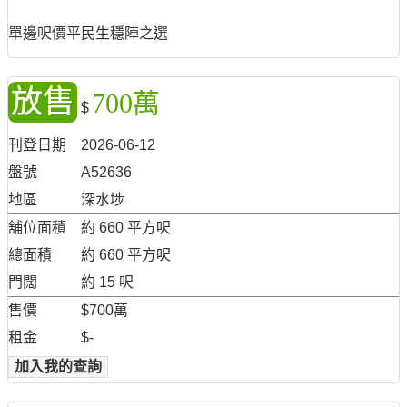
單邊呎價平民生穩陣之選
放售
700萬
$
刊登日期
2026-06-12
盤號
A52636
地區
深水埗
舖位面積
約 660 平方呎
總面積
約 660 平方呎
門闊
約 15 呎
售價
$700萬
租金
$-
加入我的查詢