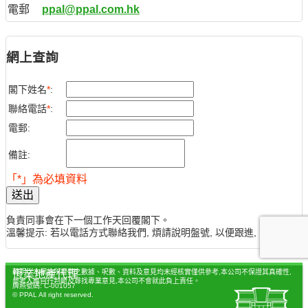
電郵
ppal@ppal.com.hk
網上查詢
閣下姓名
*
:
聯絡電話
*
:
電郵:
備註:
「*」為必填資料
送出
負責同事會在下一個工作天回覆閣下。
溫馨提示: 若以電話方式聯絡我們, 煩請說明盤號, 以便跟進, 謝謝。
聲明：本網站所提供之數據、呎數、資料及意見均未經核實僅供參考,本公司不保證其真確性,
恆業地產代理
參考人應自行判斷及尋找專業意見,本公司不會就此負上責任。
牌照號碼: C-001057
© PPAL All right reserved.