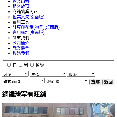
物業出租
租客放頂
商鋪物業問題
恆業大夫(桌面版)
實用工具
計算印花稅(物業)(桌面版)
實用網址(桌面版)
關於我們
公司簡介
就業機會
聯絡我們
售
租
頂讓
搜尋
返回
銅鑼灣罕有旺舖