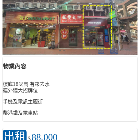
物業內容
樓底18呎高 有來去水
連外牆大招牌位
手機及電訊主題街
鄰港鐵及電車站
出租
88,000
$