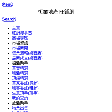
Menu
恆業地產 旺鋪網
Search
主頁
旺舖搜尋器
商場專區
市場資訊
市場新聞
恆業週報(桌面版)
最新成交(桌面版)
搵盤助手
買賣精選
租盤精選
頂讓精選
買家委託(買舖)
租客委託(租舖)
生意頂手(頂手)
我的查詢
放盤助手
物業出售