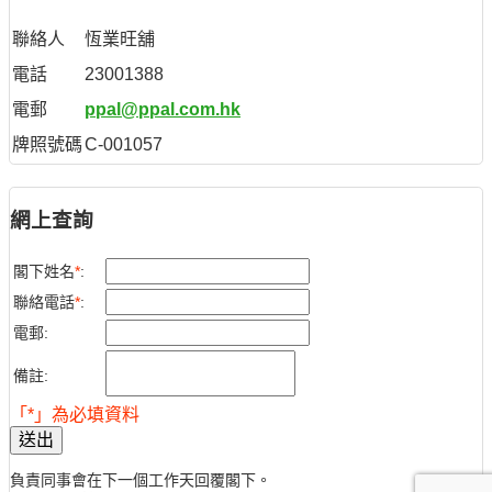
聯絡人
恆業旺舖
電話
23001388
電郵
ppal@ppal.com.hk
牌照號碼
C-001057
網上查詢
閣下姓名
*
:
聯絡電話
*
:
電郵:
備註:
「*」為必填資料
送出
負責同事會在下一個工作天回覆閣下。