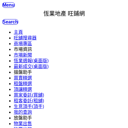
Menu
恆業地產 旺鋪網
Search
主頁
旺舖搜尋器
商場專區
市場資訊
市場新聞
恆業週報(桌面版)
最新成交(桌面版)
搵盤助手
買賣精選
租盤精選
頂讓精選
買家委託(買舖)
租客委託(租舖)
生意頂手(頂手)
我的查詢
放盤助手
物業出售