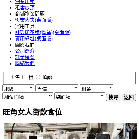
物業出租
租客放頂
商鋪物業問題
恆業大夫(桌面版)
實用工具
計算印花稅(物業)(桌面版)
實用網址(桌面版)
關於我們
公司簡介
就業機會
聯絡我們
售
租
頂讓
搜尋
返回
旺角女人街飲食位