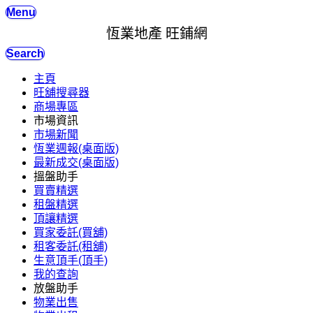
Menu
恆業地產 旺鋪網
Search
主頁
旺舖搜尋器
商場專區
市場資訊
市場新聞
恆業週報(桌面版)
最新成交(桌面版)
搵盤助手
買賣精選
租盤精選
頂讓精選
買家委託(買舖)
租客委託(租舖)
生意頂手(頂手)
我的查詢
放盤助手
物業出售