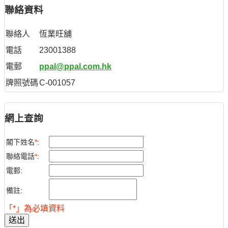
聯絡資料
聯絡人
恆業旺舖
電話
23001388
電郵
ppal@ppal.com.hk
牌照號碼
C-001057
網上查詢
閣下姓名
*
:
聯絡電話
*
:
電郵:
備註:
「*」為必填資料
送出