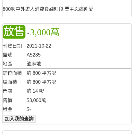
800呎中外遊人消費食肆旺段 業主忍痛割愛
放售
3,000萬
$
刊登日期
2021-10-22
盤號
A5285
地區
油麻地
舖位面積
約 800 平方呎
總面積
約 800 平方呎
門闊
約 14 呎
售價
$3,000萬
租金
$-
加入我的查詢