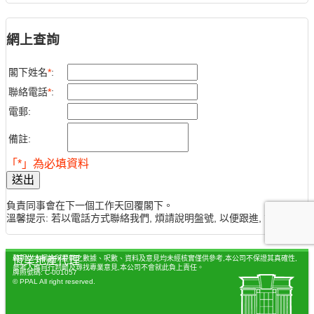
網上查詢
閣下姓名
*
:
聯絡電話
*
:
電郵:
備註:
「*」為必填資料
送出
負責同事會在下一個工作天回覆閣下。
溫馨提示: 若以電話方式聯絡我們, 煩請說明盤號, 以便跟進, 謝謝。
聲明：本網站所提供之數據、呎數、資料及意見均未經核實僅供參考,本公司不保證其真確性,
恆業地產代理
參考人應自行判斷及尋找專業意見,本公司不會就此負上責任。
牌照號碼: C-001057
© PPAL All right reserved.