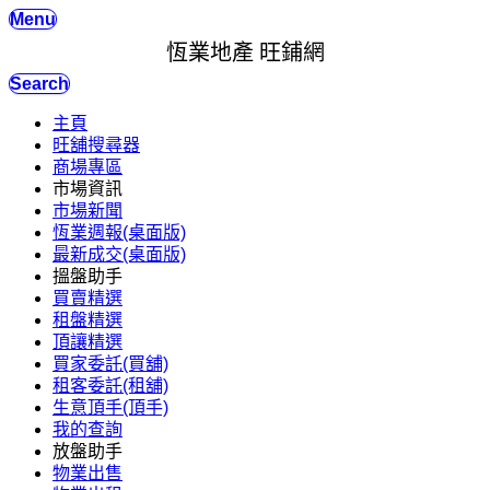
Menu
恆業地產 旺鋪網
Search
主頁
旺舖搜尋器
商場專區
市場資訊
市場新聞
恆業週報(桌面版)
最新成交(桌面版)
搵盤助手
買賣精選
租盤精選
頂讓精選
買家委託(買舖)
租客委託(租舖)
生意頂手(頂手)
我的查詢
放盤助手
物業出售