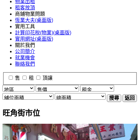
物業出租
租客放頂
商鋪物業問題
恆業大夫(桌面版)
實用工具
計算印花稅(物業)(桌面版)
實用網址(桌面版)
關於我們
公司簡介
就業機會
聯絡我們
售
租
頂讓
搜尋
返回
旺角街市位