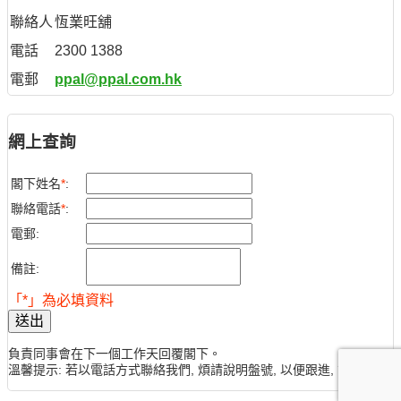
聯絡人
恆業旺舖
電話
2300 1388
電郵
ppal@ppal.com.hk
網上查詢
閣下姓名
*
:
聯絡電話
*
:
電郵:
備註:
「*」為必填資料
送出
負責同事會在下一個工作天回覆閣下。
溫馨提示: 若以電話方式聯絡我們, 煩請說明盤號, 以便跟進, 謝謝。