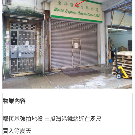
物業內容
鄰恆基強拍地盤 土瓜灣港鐵站近在咫尺
買入等變天