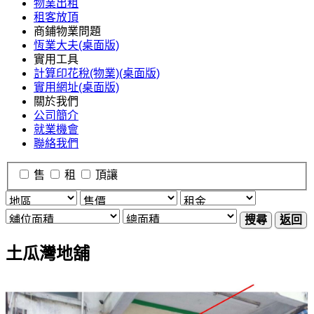
物業出租
租客放頂
商鋪物業問題
恆業大夫(桌面版)
實用工具
計算印花稅(物業)(桌面版)
實用網址(桌面版)
關於我們
公司簡介
就業機會
聯絡我們
售
租
頂讓
搜尋
返回
土瓜灣地舖