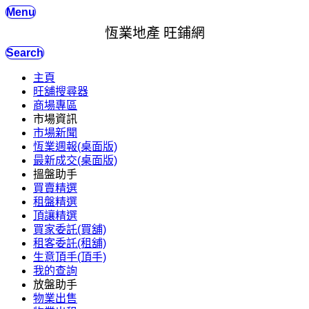
Menu
恆業地產 旺鋪網
Search
主頁
旺舖搜尋器
商場專區
市場資訊
市場新聞
恆業週報(桌面版)
最新成交(桌面版)
搵盤助手
買賣精選
租盤精選
頂讓精選
買家委託(買舖)
租客委託(租舖)
生意頂手(頂手)
我的查詢
放盤助手
物業出售