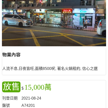
物業內容
人流不息,日夜皆旺,面積8500呎, 著名火鍋租約, 信心之選
放售
15,000萬
$
刊登日期
2021-08-24
盤號
A74201