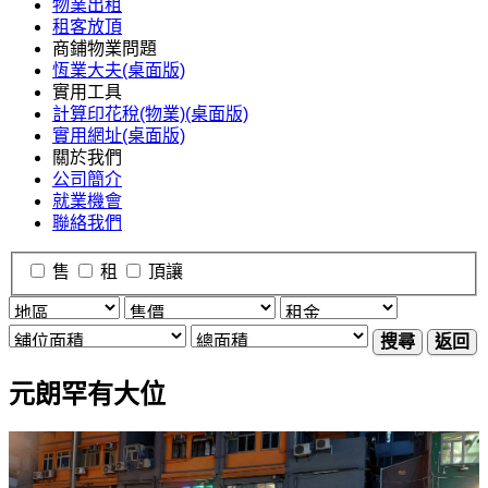
物業出租
租客放頂
商鋪物業問題
恆業大夫(桌面版)
實用工具
計算印花稅(物業)(桌面版)
實用網址(桌面版)
關於我們
公司簡介
就業機會
聯絡我們
售
租
頂讓
搜尋
返回
元朗罕有大位