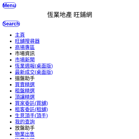
Menu
恆業地產 旺鋪網
Search
主頁
旺舖搜尋器
商場專區
市場資訊
市場新聞
恆業週報(桌面版)
最新成交(桌面版)
搵盤助手
買賣精選
租盤精選
頂讓精選
買家委託(買舖)
租客委託(租舖)
生意頂手(頂手)
我的查詢
放盤助手
物業出售