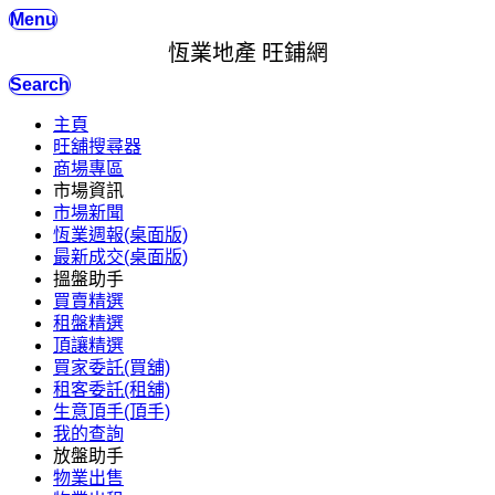
Menu
恆業地產 旺鋪網
Search
主頁
旺舖搜尋器
商場專區
市場資訊
市場新聞
恆業週報(桌面版)
最新成交(桌面版)
搵盤助手
買賣精選
租盤精選
頂讓精選
買家委託(買舖)
租客委託(租舖)
生意頂手(頂手)
我的查詢
放盤助手
物業出售