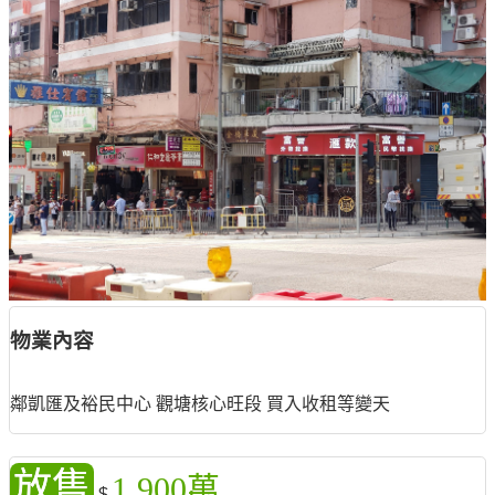
物業內容
鄰凱匯及裕民中心 觀塘核心旺段 買入收租等變天
放售
1,900萬
$