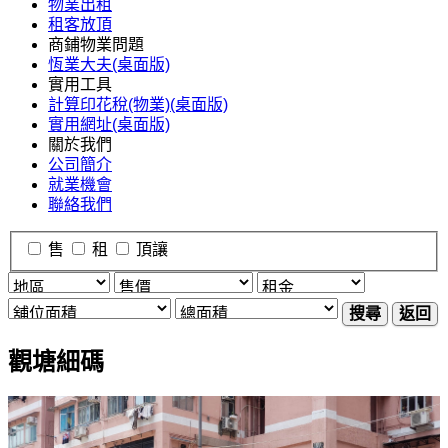
物業出租
租客放頂
商鋪物業問題
恆業大夫(桌面版)
實用工具
計算印花稅(物業)(桌面版)
實用網址(桌面版)
關於我們
公司簡介
就業機會
聯絡我們
售
租
頂讓
搜尋
返回
觀塘細碼