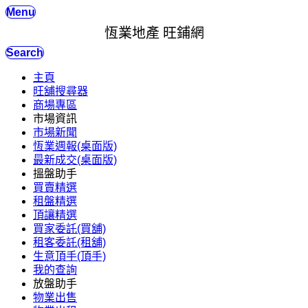
Menu
恆業地產 旺鋪網
Search
主頁
旺舖搜尋器
商場專區
市場資訊
市場新聞
恆業週報(桌面版)
最新成交(桌面版)
搵盤助手
買賣精選
租盤精選
頂讓精選
買家委託(買舖)
租客委託(租舖)
生意頂手(頂手)
我的查詢
放盤助手
物業出售