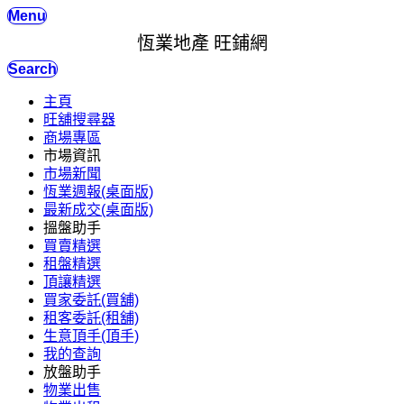
Menu
恆業地產 旺鋪網
Search
主頁
旺舖搜尋器
商場專區
市場資訊
市場新聞
恆業週報(桌面版)
最新成交(桌面版)
搵盤助手
買賣精選
租盤精選
頂讓精選
買家委託(買舖)
租客委託(租舖)
生意頂手(頂手)
我的查詢
放盤助手
物業出售