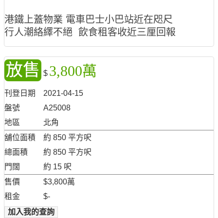
港鐵上蓋物業 電車巴士小巴站近在咫尺
行人潮絡繹不絕 飲食租客收近三厘回報
放售
3,800萬
$
刊登日期
2021-04-15
盤號
A25008
地區
北角
舖位面積
約 850 平方呎
總面積
約 850 平方呎
門闊
約 15 呎
售價
$3,800萬
租金
$-
加入我的查詢