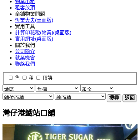
物業出租
租客放頂
商鋪物業問題
恆業大夫(桌面版)
實用工具
計算印花稅(物業)(桌面版)
實用網址(桌面版)
關於我們
公司簡介
就業機會
聯絡我們
售
租
頂讓
搜尋
返回
灣仔港鐵站口舖