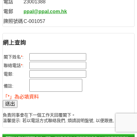
電話
23001388
電郵
ppal@ppal.com.hk
牌照號碼
C-001057
網上查詢
閣下姓名
*
:
聯絡電話
*
:
電郵:
備註:
「*」為必填資料
送出
負責同事會在下一個工作天回覆閣下。
溫馨提示: 若以電話方式聯絡我們, 煩請說明盤號, 以便跟進, 謝謝。