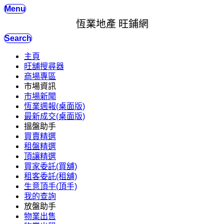
Menu
恆業地產 旺鋪網
Search
主頁
旺舖搜尋器
商場專區
市場資訊
市場新聞
恆業週報(桌面版)
最新成交(桌面版)
搵盤助手
買賣精選
租盤精選
頂讓精選
買家委託(買舖)
租客委託(租舖)
生意頂手(頂手)
我的查詢
放盤助手
物業出售