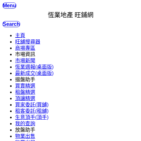
Menu
恆業地產 旺鋪網
Search
主頁
旺舖搜尋器
商場專區
市場資訊
市場新聞
恆業週報(桌面版)
最新成交(桌面版)
搵盤助手
買賣精選
租盤精選
頂讓精選
買家委託(買舖)
租客委託(租舖)
生意頂手(頂手)
我的查詢
放盤助手
物業出售