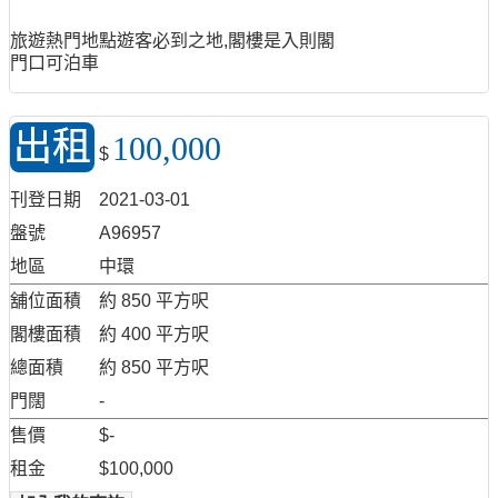
旅遊熱門地點遊客必到之地,閣樓是入則閣
門口可泊車
出租
100,000
$
刊登日期
2021-03-01
盤號
A96957
地區
中環
舖位面積
約 850 平方呎
閣樓面積
約 400 平方呎
總面積
約 850 平方呎
門闊
-
售價
$-
租金
$100,000