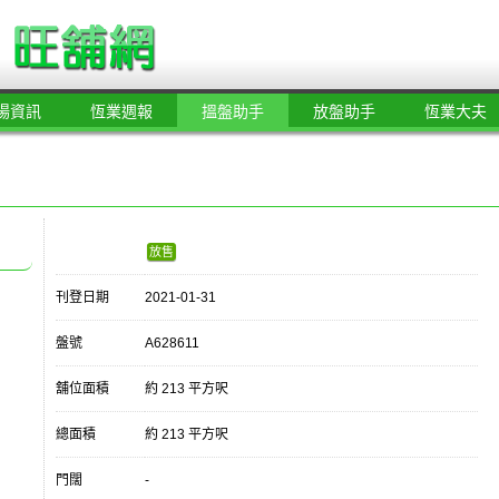
場資訊
恆業週報
搵盤助手
放盤助手
恆業大夫
放售
刊登日期
2021-01-31
盤號
A628611
舖位面積
約 213 平方呎
總面積
約 213 平方呎
門闊
-