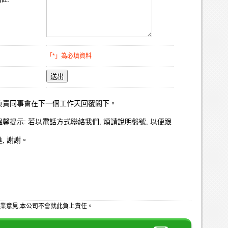
註:
「*」為必填資料
送出
負責同事會在下一個工作天回覆閣下。
溫馨提示: 若以電話方式聯絡我們, 煩請說明盤號, 以便跟
進, 謝謝。
業意見,本公司不會就此負上責任。