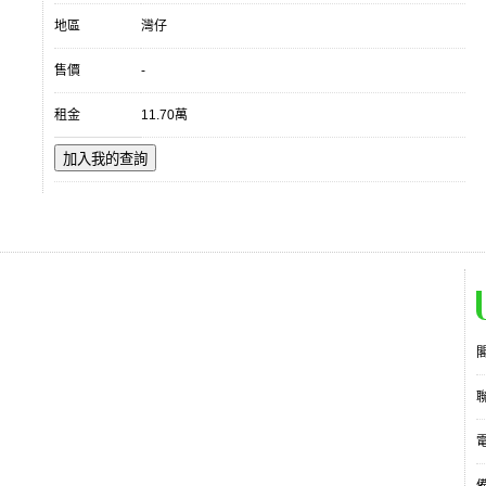
地區
灣仔
售價
-
租金
11.70萬
加入我的查詢
電