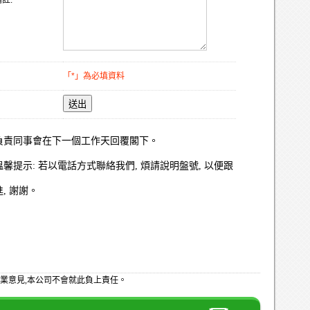
註:
「*」為必填資料
送出
負責同事會在下一個工作天回覆閣下。
溫馨提示: 若以電話方式聯絡我們, 煩請說明盤號, 以便跟
進, 謝謝。
業意見,本公司不會就此負上責任。