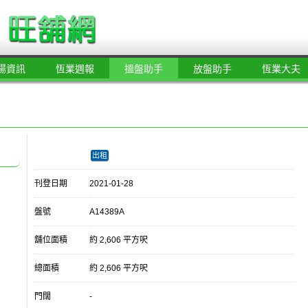
場資訊
恆業週報
搵盤助手
放盤助手
恆業大夫
出租
刊登日期
2021-01-28
盤號
A14389A
舖位面積
約 2,606 平方呎
總面積
約 2,606 平方呎
門闊
-