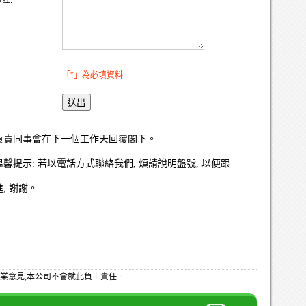
註:
「*」為必填資料
送出
負責同事會在下一個工作天回覆閣下。
溫馨提示: 若以電話方式聯絡我們, 煩請說明盤號, 以便跟
進, 謝謝。
業意見,本公司不會就此負上責任。