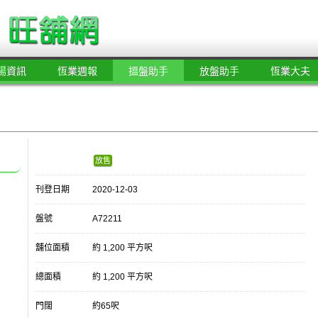
場資訊
恆業週報
搵盤助手
放盤助手
恆業大夫
放售
刊登日期
2020-12-03
盤號
A72211
舖位面積
約 1,200 平方呎
總面積
約 1,200 平方呎
門闊
約65呎