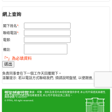
網上查詢
閣下姓名
*
:
聯絡電話
*
:
電郵:
備註:
「*」為必填資料
送出
負責同事會在下一個工作天回覆閣下。
溫馨提示: 若以電話方式聯絡我們, 煩請說明盤號, 以便跟進, 謝謝。
聲明：本網站所提供之數據、呎數、資料及意見均未經核實僅供參考,本公司不保證其真確性,
恆業地產代理
參考人應自行判斷及尋找專業意見,本公司不會就此負上責任。
牌照號碼: C-001057
© PPAL All right reserved.