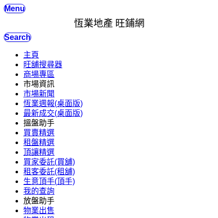
Menu
恆業地產 旺鋪網
Search
主頁
旺舖搜尋器
商場專區
市場資訊
市場新聞
恆業週報(桌面版)
最新成交(桌面版)
搵盤助手
買賣精選
租盤精選
頂讓精選
買家委託(買舖)
租客委託(租舖)
生意頂手(頂手)
我的查詢
放盤助手
物業出售