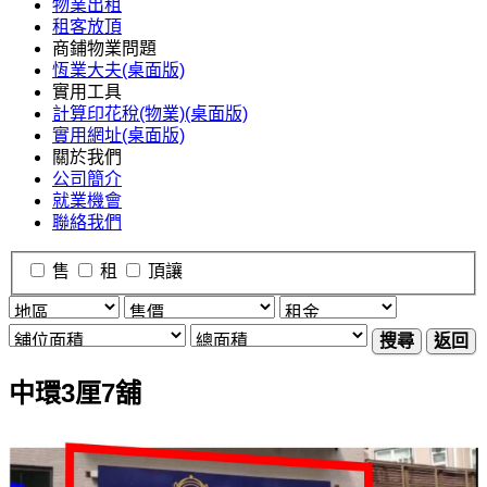
物業出租
租客放頂
商鋪物業問題
恆業大夫(桌面版)
實用工具
計算印花稅(物業)(桌面版)
實用網址(桌面版)
關於我們
公司簡介
就業機會
聯絡我們
售
租
頂讓
搜尋
返回
中環3厘7舖