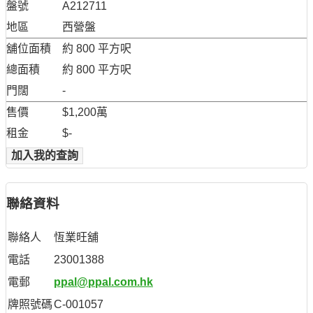
盤號
A212711
地區
西營盤
舖位面積
約 800 平方呎
總面積
約 800 平方呎
門闊
-
售價
$1,200萬
租金
$-
加入我的查詢
聯絡資料
聯絡人
恆業旺舖
電話
23001388
電郵
ppal@ppal.com.hk
牌照號碼
C-001057