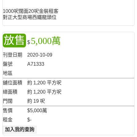
1000呎闊面20呎金裝租客
對正大型商場西鐵龍頭位
放售
5,000萬
$
刊登日期
2020-10-09
盤號
A71333
地區
舖位面積
約 1,200 平方呎
總面積
約 1,200 平方呎
門闊
約 19 呎
售價
$5,000萬
租金
$-
加入我的查詢