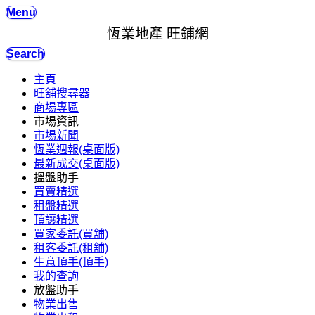
Menu
恆業地產 旺鋪網
Search
主頁
旺舖搜尋器
商場專區
市場資訊
市場新聞
恆業週報(桌面版)
最新成交(桌面版)
搵盤助手
買賣精選
租盤精選
頂讓精選
買家委託(買舖)
租客委託(租舖)
生意頂手(頂手)
我的查詢
放盤助手
物業出售