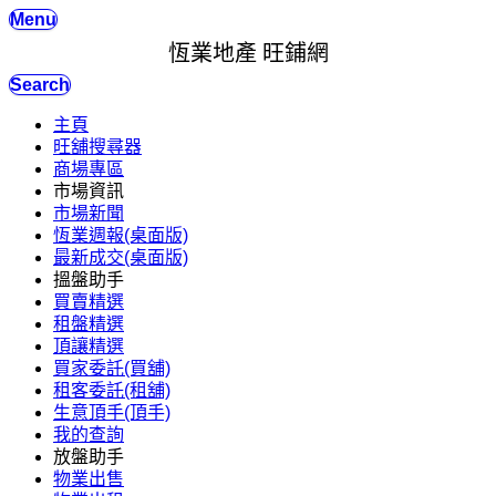
Menu
恆業地產 旺鋪網
Search
主頁
旺舖搜尋器
商場專區
市場資訊
市場新聞
恆業週報(桌面版)
最新成交(桌面版)
搵盤助手
買賣精選
租盤精選
頂讓精選
買家委託(買舖)
租客委託(租舖)
生意頂手(頂手)
我的查詢
放盤助手
物業出售