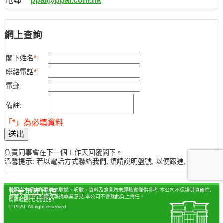
電郵
ppal@ppal.com.hk
網上查詢
閣下姓名
*
:
聯絡電話
*
:
電郵:
備註:
「*」為必填資料
送出
負責同事會在下一個工作天回覆閣下。
溫馨提示: 若以電話方式聯絡我們, 煩請說明盤號, 以便跟進, 謝謝。
聲明：本網站所提供之數據、呎數、資料及意見均未經核實僅供參考,本公司不保證其真確性,
恆業地產代理
參考人應自行判斷及尋找專業意見,本公司不會就此負上責任。
牌照號碼: C-001057
© PPAL All right reserved.