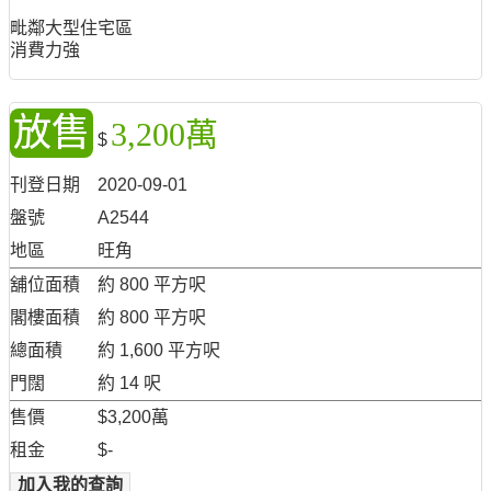
毗鄰大型住宅區
消費力強
放售
3,200萬
$
刊登日期
2020-09-01
盤號
A2544
地區
旺角
舖位面積
約 800 平方呎
閣樓面積
約 800 平方呎
總面積
約 1,600 平方呎
門闊
約 14 呎
售價
$3,200萬
租金
$-
加入我的查詢