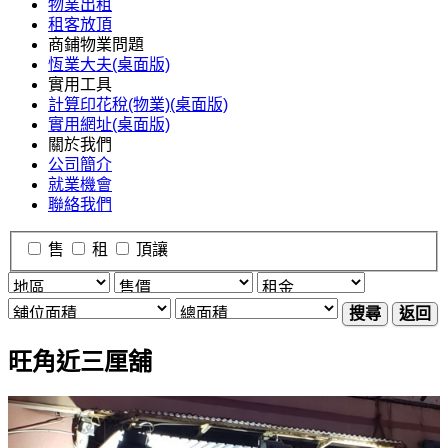
物業出租
租客放頂
商鋪物業問題
恆業大夫(桌面版)
實用工具
計算印花稅(物業)(桌面版)
實用網址(桌面版)
關於我們
公司簡介
就業機會
聯絡我們
售
租
頂讓
搜尋
返回
旺角近三厘舖