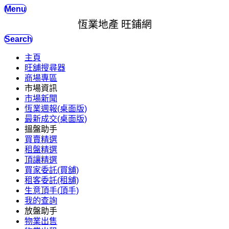
Menu
恆業地產 旺鋪網
Search
主頁
旺舖搜尋器
商場專區
市場資訊
市場新聞
恆業週報(桌面版)
最新成交(桌面版)
搵盤助手
買賣精選
租盤精選
頂讓精選
買家委託(買舖)
租客委託(租舖)
生意頂手(頂手)
我的查詢
放盤助手
物業出售