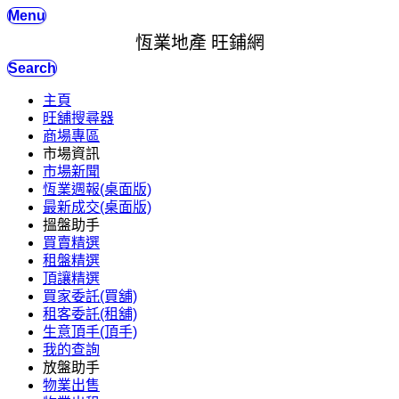
Menu
恆業地產 旺鋪網
Search
主頁
旺舖搜尋器
商場專區
市場資訊
市場新聞
恆業週報(桌面版)
最新成交(桌面版)
搵盤助手
買賣精選
租盤精選
頂讓精選
買家委託(買舖)
租客委託(租舖)
生意頂手(頂手)
我的查詢
放盤助手
物業出售