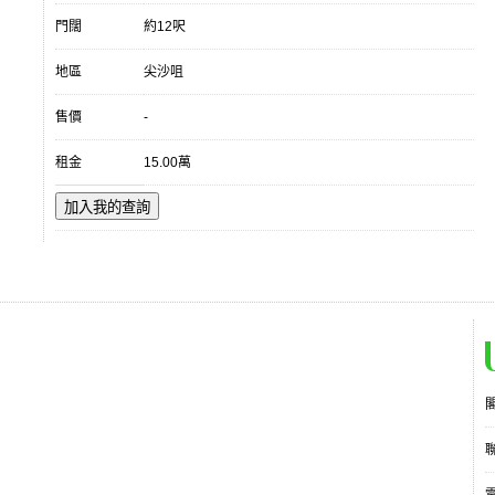
門闊
約12呎
地區
尖沙咀
售價
-
租金
15.00萬
加入我的查詢