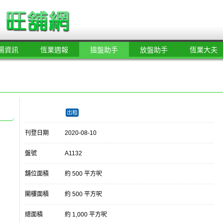
場資訊
恆業週報
搵盤助手
放盤助手
恆業大夫
出租
刊登日期
2020-08-10
盤號
A1132
舖位面積
約 500 平方呎
閣樓面積
約 500 平方呎
總面積
約 1,000 平方呎