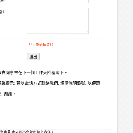
郵:
註:
「*」為必填資料
送出
負責同事會在下一個工作天回覆閣下。
溫馨提示: 若以電話方式聯絡我們, 煩請說明盤號, 以便跟
進, 謝謝。
業意見,本公司不會就此負上責任。