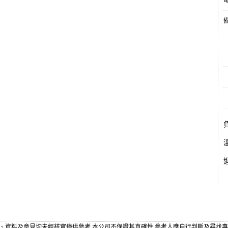
電
備
、資料及意見均未經核實僅供參考,本公司不保證其真確性,參考人應自行判斷及尋找專