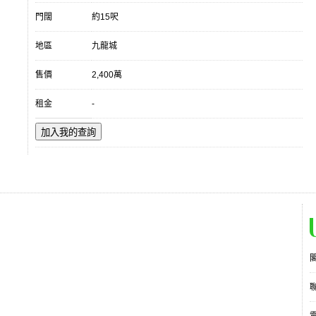
門闊
約15呎
地區
九龍城
售價
2,400萬
租金
-
加入我的查詢