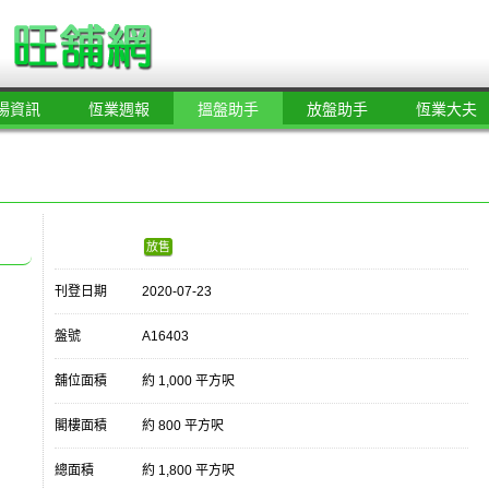
場資訊
恆業週報
搵盤助手
放盤助手
恆業大夫
放售
刊登日期
2020-07-23
盤號
A16403
舖位面積
約 1,000 平方呎
閣樓面積
約 800 平方呎
總面積
約 1,800 平方呎