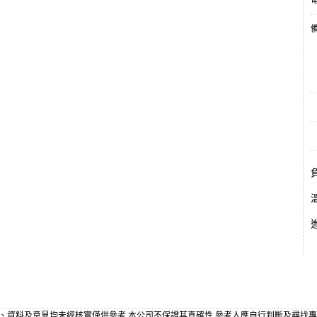
電
備
、資料及意見均未經核實僅供參考,本公司不保證其真確性,參考人應自行判斷及尋找專