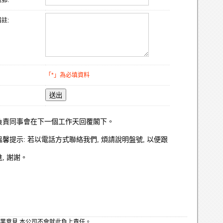
郵:
註:
「*」為必填資料
送出
負責同事會在下一個工作天回覆閣下。
溫馨提示: 若以電話方式聯絡我們, 煩請說明盤號, 以便跟
進, 謝謝。
業意見,本公司不會就此負上責任。