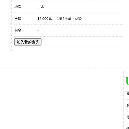
地區
上水
售價
12,000萬
1億2千萬可商議
租金
-
加入我的查詢
電