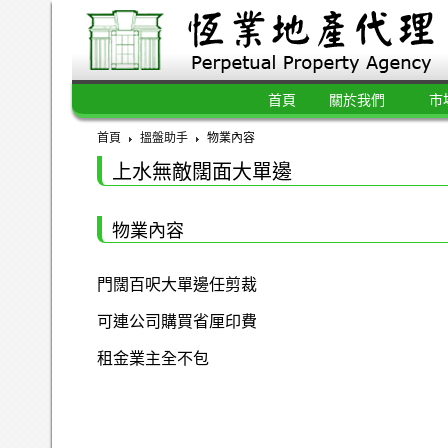
首頁
關於我們
市
首頁
搵盤助手
物業內容
上水無敵闊面大單邊
物業內容
門闊百呎大單邊任剪裁
可連公司購買省厘印費
租金業主全不包