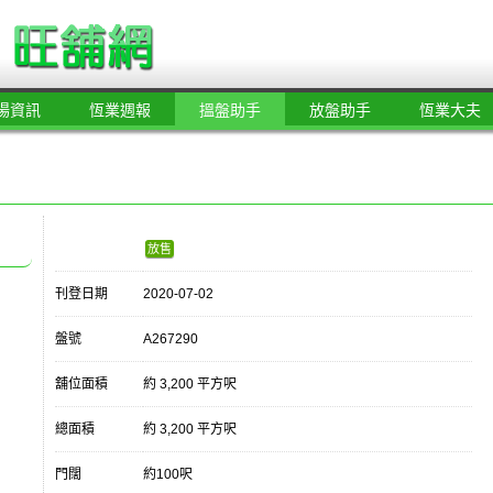
場資訊
恆業週報
搵盤助手
放盤助手
恆業大夫
放售
刊登日期
2020-07-02
盤號
A267290
舖位面積
約 3,200 平方呎
總面積
約 3,200 平方呎
門闊
約100呎