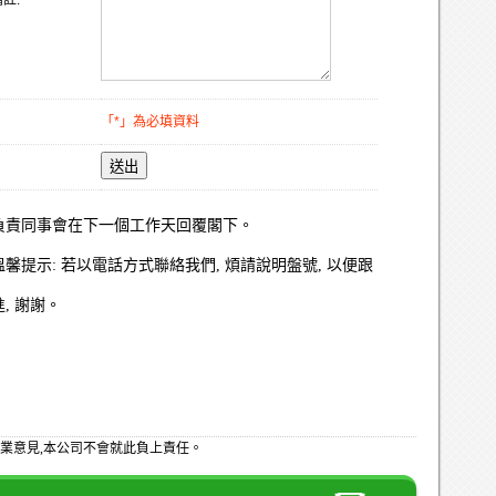
註:
「*」為必填資料
送出
負責同事會在下一個工作天回覆閣下。
溫馨提示: 若以電話方式聯絡我們, 煩請說明盤號, 以便跟
進, 謝謝。
業意見,本公司不會就此負上責任。