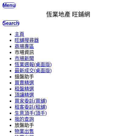
Menu
恆業地產 旺鋪網
Search
主頁
旺舖搜尋器
商場專區
市場資訊
市場新聞
恆業週報(桌面版)
最新成交(桌面版)
搵盤助手
買賣精選
租盤精選
頂讓精選
買家委託(買舖)
租客委託(租舖)
生意頂手(頂手)
我的查詢
放盤助手
物業出售