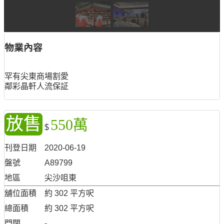
物業內容
罕有尖東商場割愛
鄰彩晶軒人流保証
放售
550萬
$
刊登日期
2020-06-19
盤號
A89799
地區
尖沙咀東
舖位面積
約 302 平方呎
總面積
約 302 平方呎
門闊
-