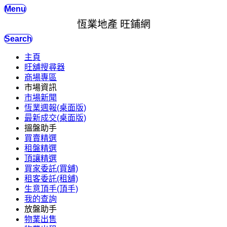
Menu
恆業地產 旺鋪網
Search
主頁
旺舖搜尋器
商場專區
市場資訊
市場新聞
恆業週報(桌面版)
最新成交(桌面版)
搵盤助手
買賣精選
租盤精選
頂讓精選
買家委託(買舖)
租客委託(租舖)
生意頂手(頂手)
我的查詢
放盤助手
物業出售