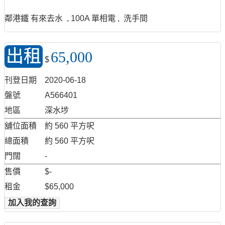
鄰港鐵 有來去水 , 100A 單相電 , 洗手間
出租
65,000
$
刊登日期
2020-06-18
盤號
A566401
地區
深水埗
舖位面積
約 560 平方呎
總面積
約 560 平方呎
門闊
-
售價
$-
租金
$65,000
加入我的查詢