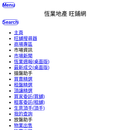
Menu
恆業地產 旺鋪網
Search
主頁
旺舖搜尋器
商場專區
市場資訊
市場新聞
恆業週報(桌面版)
最新成交(桌面版)
搵盤助手
買賣精選
租盤精選
頂讓精選
買家委託(買舖)
租客委託(租舖)
生意頂手(頂手)
我的查詢
放盤助手
物業出售