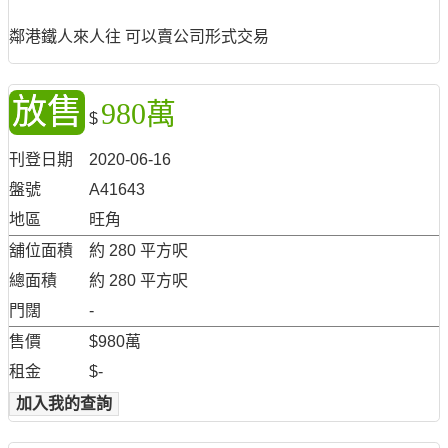
鄰港鐵人來人往 可以賣公司形式交易
放售
980萬
$
刊登日期
2020-06-16
盤號
A41643
地區
旺角
舖位面積
約 280 平方呎
總面積
約 280 平方呎
門闊
-
售價
$980萬
租金
$-
加入我的查詢