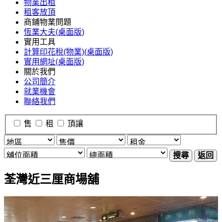
物業出租
租客放頂
商鋪物業問題
恆業大夫(桌面版)
實用工具
計算印花稅(物業)(桌面版)
實用網址(桌面版)
關於我們
公司簡介
就業機會
聯絡我們
售
租
頂讓
搜尋
返回
荃灣近三厘商場舖