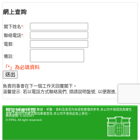
網上查詢
閣下姓名
*
:
聯絡電話
*
:
電郵:
備註:
「*」為必填資料
送出
負責同事會在下一個工作天回覆閣下。
溫馨提示: 若以電話方式聯絡我們, 煩請說明盤號, 以便跟進, 謝謝。
聲明：本網站所提供之數據、呎數、資料及意見均未經核實僅供參考,本公司不保證其真確性,
恆業地產代理
參考人應自行判斷及尋找專業意見,本公司不會就此負上責任。
牌照號碼: C-001057
© PPAL All right reserved.