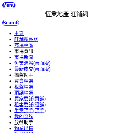
Menu
恆業地產 旺鋪網
Search
主頁
旺舖搜尋器
商場專區
市場資訊
市場新聞
恆業週報(桌面版)
最新成交(桌面版)
搵盤助手
買賣精選
租盤精選
頂讓精選
買家委託(買舖)
租客委託(租舖)
生意頂手(頂手)
我的查詢
放盤助手
物業出售