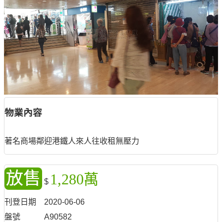
物業內容
著名商場鄰迎港鐵人來人往收租無壓力
放售
1,280萬
$
刊登日期
2020-06-06
盤號
A90582