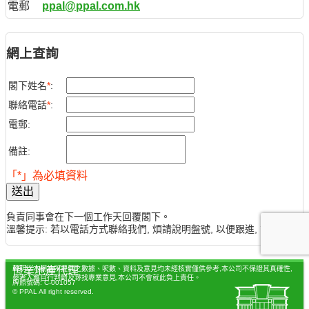
電郵
ppal@ppal.com.hk
網上查詢
閣下姓名
*
:
聯絡電話
*
:
電郵:
備註:
「*」為必填資料
送出
負責同事會在下一個工作天回覆閣下。
溫馨提示: 若以電話方式聯絡我們, 煩請說明盤號, 以便跟進, 謝謝。
聲明：本網站所提供之數據、呎數、資料及意見均未經核實僅供參考,本公司不保證其真確性,
恆業地產代理
參考人應自行判斷及尋找專業意見,本公司不會就此負上責任。
牌照號碼: C-001057
© PPAL All right reserved.