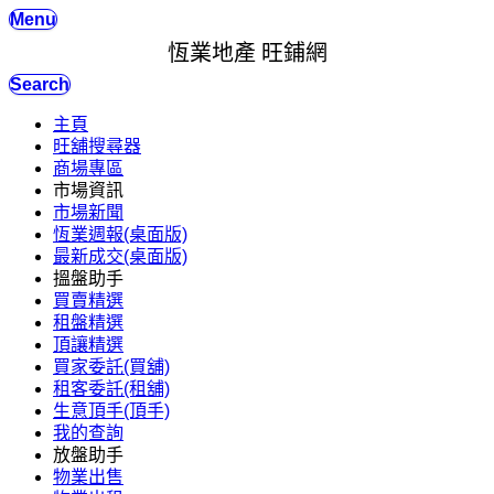
Menu
恆業地產 旺鋪網
Search
主頁
旺舖搜尋器
商場專區
市場資訊
市場新聞
恆業週報(桌面版)
最新成交(桌面版)
搵盤助手
買賣精選
租盤精選
頂讓精選
買家委託(買舖)
租客委託(租舖)
生意頂手(頂手)
我的查詢
放盤助手
物業出售