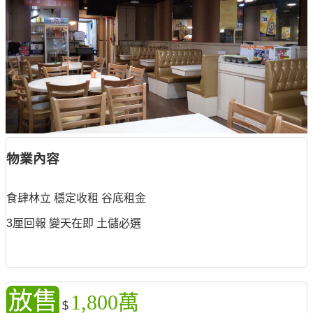
物業內容
食肆林立 穩定收租 谷底租金
3厘回報 變天在即 土儲必選
放售
1,800萬
$