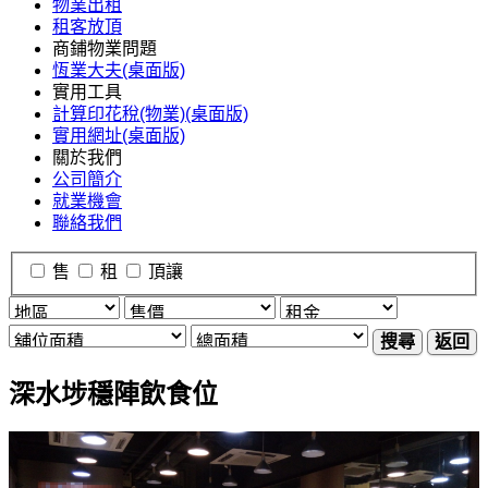
物業出租
租客放頂
商鋪物業問題
恆業大夫(桌面版)
實用工具
計算印花稅(物業)(桌面版)
實用網址(桌面版)
關於我們
公司簡介
就業機會
聯絡我們
售
租
頂讓
搜尋
返回
深水埗穩陣飲食位