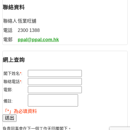
聯絡資料
聯絡人
恆業旺舖
電話
2300 1388
電郵
ppal@ppal.com.hk
網上查詢
閣下姓名
*
:
聯絡電話
*
:
電郵:
備註:
「*」為必填資料
送出
負責同事會在下一個工作天回覆閣下。