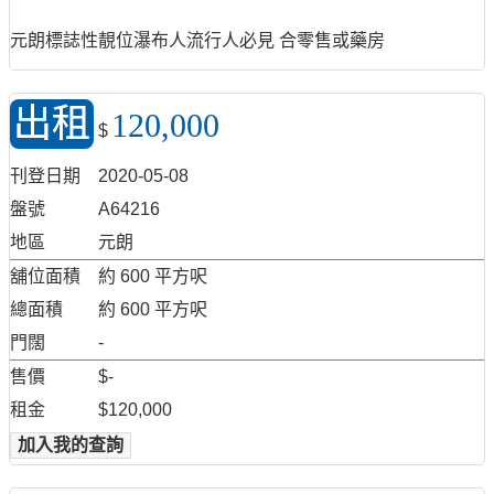
元朗標誌性靚位瀑布人流行人必見 合零售或藥房
出租
120,000
$
刊登日期
2020-05-08
盤號
A64216
地區
元朗
舖位面積
約 600 平方呎
總面積
約 600 平方呎
門闊
-
售價
$-
租金
$120,000
加入我的查詢