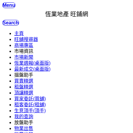
Menu
恆業地產 旺鋪網
Search
主頁
旺舖搜尋器
商場專區
市場資訊
市場新聞
恆業週報(桌面版)
最新成交(桌面版)
搵盤助手
買賣精選
租盤精選
頂讓精選
買家委託(買舖)
租客委託(租舖)
生意頂手(頂手)
我的查詢
放盤助手
物業出售