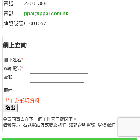
電話
23001388
電郵
ppal@ppal.com.hk
牌照號碼
C-001057
網上查詢
閣下姓名
*
:
聯絡電話
*
:
電郵:
備註:
「*」為必填資料
送出
負責同事會在下一個工作天回覆閣下。
溫馨提示: 若以電話方式聯絡我們, 煩請說明盤號, 以便跟進, 謝謝。