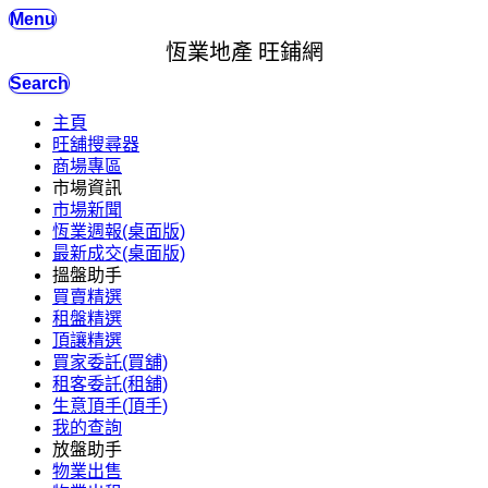
Menu
恆業地產 旺鋪網
Search
主頁
旺舖搜尋器
商場專區
市場資訊
市場新聞
恆業週報(桌面版)
最新成交(桌面版)
搵盤助手
買賣精選
租盤精選
頂讓精選
買家委託(買舖)
租客委託(租舖)
生意頂手(頂手)
我的查詢
放盤助手
物業出售