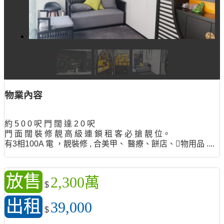
物業內容
約 5 0 0 呎 門 闊 達 2 0 呎
門 面 闊 裝 修 靚 高 級 連 鎖 租 客 必 搶 靚 位。
有3相100A 電 ，靚裝修 , 合美甲、 醫療、餅店、物用品 ....
放售
2,300萬
$
出租
39,000
$