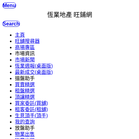
Menu
恆業地產 旺鋪網
Search
主頁
旺舖搜尋器
商場專區
市場資訊
市場新聞
恆業週報(桌面版)
最新成交(桌面版)
搵盤助手
買賣精選
租盤精選
頂讓精選
買家委託(買舖)
租客委託(租舖)
生意頂手(頂手)
我的查詢
放盤助手
物業出售