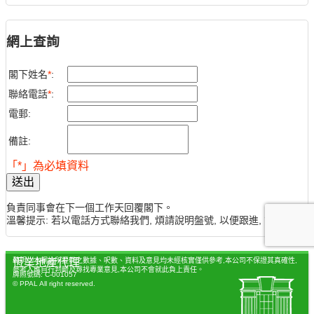
網上查詢
閣下姓名
*
:
聯絡電話
*
:
電郵:
備註:
「*」為必填資料
送出
負責同事會在下一個工作天回覆閣下。
溫馨提示: 若以電話方式聯絡我們, 煩請說明盤號, 以便跟進, 謝謝。
聲明：本網站所提供之數據、呎數、資料及意見均未經核實僅供參考,本公司不保證其真確性,
恆業地產代理
參考人應自行判斷及尋找專業意見,本公司不會就此負上責任。
牌照號碼: C-001057
© PPAL All right reserved.