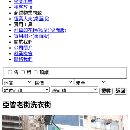
物業出租
租客放頂
商鋪物業問題
恆業大夫(桌面版)
實用工具
計算印花稅(物業)(桌面版)
實用網址(桌面版)
關於我們
公司簡介
就業機會
聯絡我們
售
租
頂讓
搜尋
返回
亞皆老街洗衣街