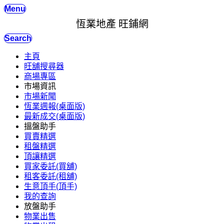
Menu
恆業地產 旺鋪網
Search
主頁
旺舖搜尋器
商場專區
市場資訊
市場新聞
恆業週報(桌面版)
最新成交(桌面版)
搵盤助手
買賣精選
租盤精選
頂讓精選
買家委託(買舖)
租客委託(租舖)
生意頂手(頂手)
我的查詢
放盤助手
物業出售