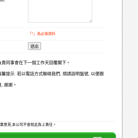
註:
「*」為必填資料
送出
負責同事會在下一個工作天回覆閣下。
溫馨提示: 若以電話方式聯絡我們, 煩請說明盤號, 以便跟
進, 謝謝。
業意見,本公司不會就此負上責任。