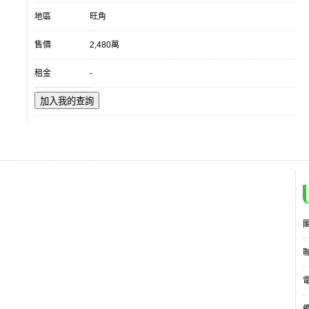
地區
旺角
售價
2,480萬
租金
-
加入我的查詢
電