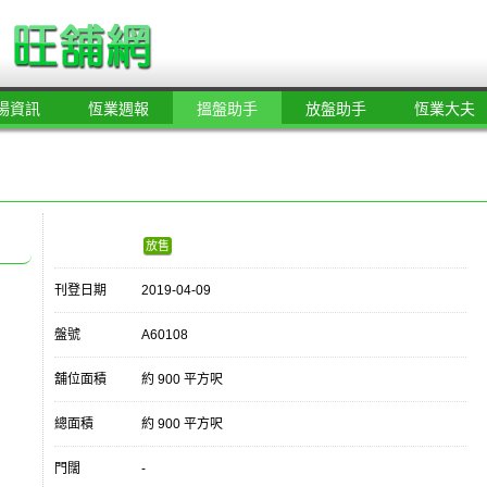
場資訊
恆業週報
搵盤助手
放盤助手
恆業大夫
放售
刊登日期
2019-04-09
盤號
A60108
舖位面積
約 900 平方呎
總面積
約 900 平方呎
門闊
-