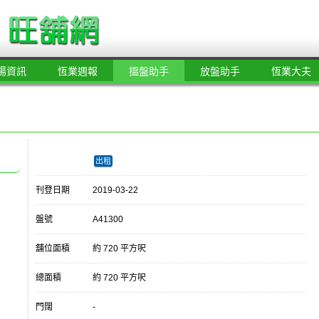
場資訊
恆業週報
搵盤助手
放盤助手
恆業大夫
出租
刊登日期
2019-03-22
盤號
A41300
舖位面積
約 720 平方呎
總面積
約 720 平方呎
門闊
-