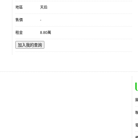
地區
天后
售價
-
租金
8.80萬
加入我的查詢
電