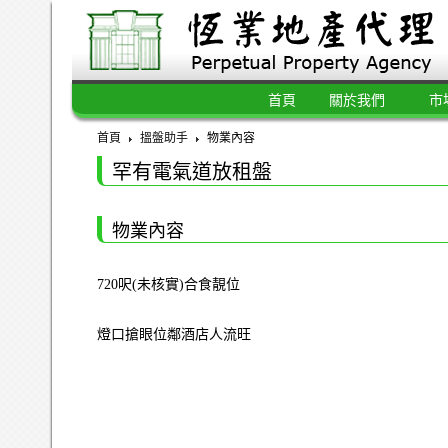
首頁
關於我們
市
首頁
搵盤助手
物業內容
罕有電氣道放租盤
物業內容
720呎(未核實)合食靚位
燈口搶眼位鄰酒店人流旺