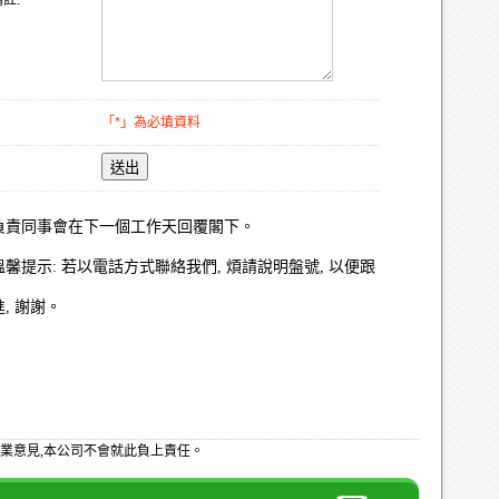
註:
「*」為必填資料
送出
負責同事會在下一個工作天回覆閣下。
溫馨提示: 若以電話方式聯絡我們, 煩請說明盤號, 以便跟
進, 謝謝。
業意見,本公司不會就此負上責任。