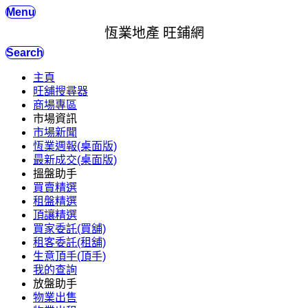
Menu
恆業地產 旺鋪網
Search
主頁
旺舖搜尋器
商場專區
市場資訊
市場新聞
恆業週報(桌面版)
最新成交(桌面版)
搵盤助手
買賣精選
租盤精選
頂讓精選
買家委託(買舖)
租客委託(租舖)
生意頂手(頂手)
我的查詢
放盤助手
物業出售