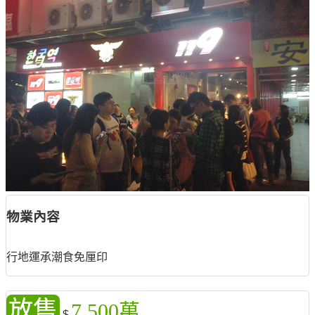
物業內容
行地運承潮食免厘印
放售
7,500萬
$