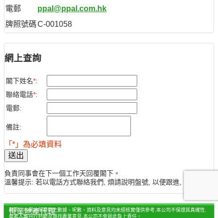
電郵
ppal@ppal.com.hk
牌照號碼
C-001058
網上查詢
閣下姓名
*
:
聯絡電話
*
:
電郵:
備註:
「*」為必填資料
送出
負責同事會在下一個工作天回覆閣下。
溫馨提示: 若以電話方式聯絡我們, 煩請說明盤號, 以便跟進, 謝謝。
聲明：本網站所提供之數據、呎數、資料及意見均未經核實僅供參考,本公司不保證其真確性,
恆業地產代理
參考人應自行判斷及尋找專業意見,本公司不會就此負上責任。