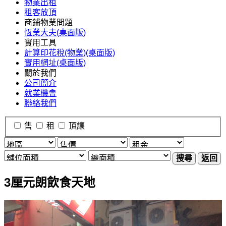
物業出租
租客放頂
商鋪物業問題
恆業大夫(桌面版)
實用工具
計算印花稅(物業)(桌面版)
實用網址(桌面版)
關於我們
公司簡介
就業機會
聯絡我們
售
租
頂讓
搜尋
返回
3厘元朗飲食天地