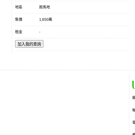
地區
跑馬地
售價
1,650萬
租金
-
加入我的查詢
電