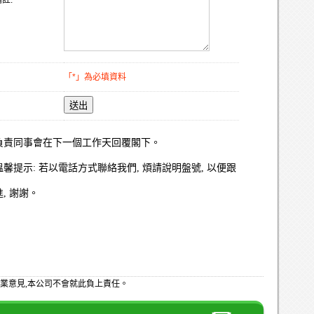
註:
「*」為必填資料
送出
負責同事會在下一個工作天回覆閣下。
溫馨提示: 若以電話方式聯絡我們, 煩請說明盤號, 以便跟
進, 謝謝。
業意見,本公司不會就此負上責任。