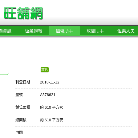
場資訊
恆業週報
搵盤助手
放盤助手
恆業大夫
放售
刊登日期
2018-11-12
盤號
A376621
舖位面積
約 610 平方呎
總面積
約 610 平方呎
門闊
-