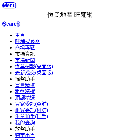
Menu
恆業地產 旺鋪網
Search
主頁
旺舖搜尋器
商場專區
市場資訊
市場新聞
恆業週報(桌面版)
最新成交(桌面版)
搵盤助手
買賣精選
租盤精選
頂讓精選
買家委託(買舖)
租客委託(租舖)
生意頂手(頂手)
我的查詢
放盤助手
物業出售