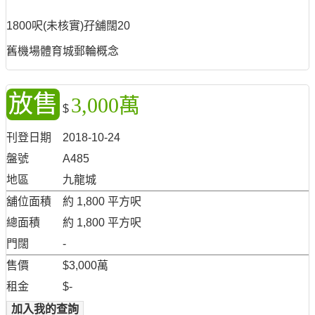
1800呎(未核實)孖舖闊20
舊機場體育城郵輪概念
放售
3,000萬
$
刊登日期
2018-10-24
盤號
A485
地區
九龍城
舖位面積
約 1,800 平方呎
總面積
約 1,800 平方呎
門闊
-
售價
$3,000萬
租金
$-
加入我的查詢