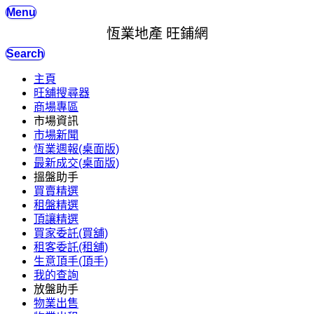
Menu
恆業地產 旺鋪網
Search
主頁
旺舖搜尋器
商場專區
市場資訊
市場新聞
恆業週報(桌面版)
最新成交(桌面版)
搵盤助手
買賣精選
租盤精選
頂讓精選
買家委託(買舖)
租客委託(租舖)
生意頂手(頂手)
我的查詢
放盤助手
物業出售